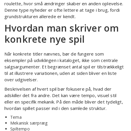
roulette, hvor små ændringer skaber en anden oplevelse.
Denne type nyheder er ofte lettere at tage i brug, fordi
grundstrukturen allerede er kendt.
Hvordan man skriver om
konkrete nye spil
Når konkrete titler nævnes, bør de fungere som
eksempler på udviklingen i kataloget, ikke som centrale
salgsargumenter. Et begrænset antal spil er tilstrækkeligt
til at illustrere variationen, uden at siden bliver en liste
over udgivelser.
Beskrivelsen af hvert spil bør fokusere på, hvad der
adskiller det fra andre. Det kan være tempo, visuel stil
eller en specifik mekanik. På den måde bliver det tydeligt,
hvordan spillet passer ind i den samlede struktur.
Tema
Mekanisk særpræg
Spiltempo