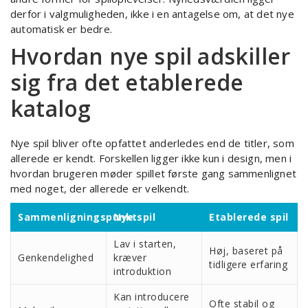
derfor i valgmuligheden, ikke i en antagelse om, at det nye
automatisk er bedre.
Hvordan nye spil adskiller
sig fra det etablerede
katalog
Nye spil bliver ofte opfattet anderledes end de titler, som
allerede er kendt. Forskellen ligger ikke kun i design, men i
hvordan brugeren møder spillet første gang sammenlignet
med noget, der allerede er velkendt.
Sammenligningspunkt
Nye spil
Etablerede spil
Lav i starten,
Høj, baseret på
Genkendelighed
kræver
tidligere erfaring
introduktion
Kan introducere
Ofte stabil og