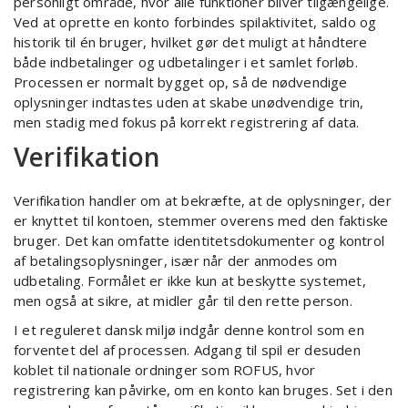
personligt område, hvor alle funktioner bliver tilgængelige.
Ved at oprette en konto forbindes spilaktivitet, saldo og
historik til én bruger, hvilket gør det muligt at håndtere
både indbetalinger og udbetalinger i et samlet forløb.
Processen er normalt bygget op, så de nødvendige
oplysninger indtastes uden at skabe unødvendige trin,
men stadig med fokus på korrekt registrering af data.
Verifikation
Verifikation handler om at bekræfte, at de oplysninger, der
er knyttet til kontoen, stemmer overens med den faktiske
bruger. Det kan omfatte identitetsdokumenter og kontrol
af betalingsoplysninger, især når der anmodes om
udbetaling. Formålet er ikke kun at beskytte systemet,
men også at sikre, at midler går til den rette person.
I et reguleret dansk miljø indgår denne kontrol som en
forventet del af processen. Adgang til spil er desuden
koblet til nationale ordninger som ROFUS, hvor
registrering kan påvirke, om en konto kan bruges. Set i den