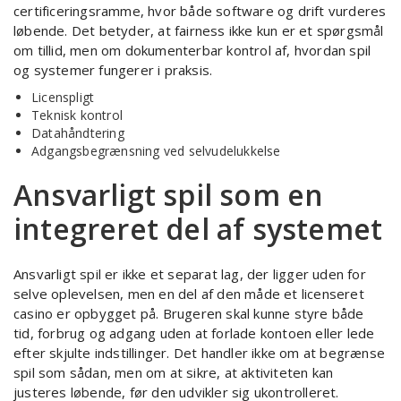
certificeringsramme, hvor både software og drift vurderes
løbende. Det betyder, at fairness ikke kun er et spørgsmål
om tillid, men om dokumenterbar kontrol af, hvordan spil
og systemer fungerer i praksis.
Licenspligt
Teknisk kontrol
Datahåndtering
Adgangsbegrænsning ved selvudelukkelse
Ansvarligt spil som en
integreret del af systemet
Ansvarligt spil er ikke et separat lag, der ligger uden for
selve oplevelsen, men en del af den måde et licenseret
casino er opbygget på. Brugeren skal kunne styre både
tid, forbrug og adgang uden at forlade kontoen eller lede
efter skjulte indstillinger. Det handler ikke om at begrænse
spil som sådan, men om at sikre, at aktiviteten kan
justeres løbende, før den udvikler sig ukontrolleret.