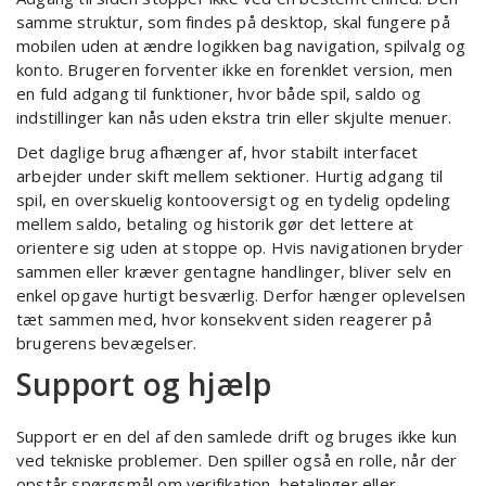
samme struktur, som findes på desktop, skal fungere på
mobilen uden at ændre logikken bag navigation, spilvalg og
konto. Brugeren forventer ikke en forenklet version, men
en fuld adgang til funktioner, hvor både spil, saldo og
indstillinger kan nås uden ekstra trin eller skjulte menuer.
Det daglige brug afhænger af, hvor stabilt interfacet
arbejder under skift mellem sektioner. Hurtig adgang til
spil, en overskuelig kontooversigt og en tydelig opdeling
mellem saldo, betaling og historik gør det lettere at
orientere sig uden at stoppe op. Hvis navigationen bryder
sammen eller kræver gentagne handlinger, bliver selv en
enkel opgave hurtigt besværlig. Derfor hænger oplevelsen
tæt sammen med, hvor konsekvent siden reagerer på
brugerens bevægelser.
Support og hjælp
Support er en del af den samlede drift og bruges ikke kun
ved tekniske problemer. Den spiller også en rolle, når der
opstår spørgsmål om verifikation, betalinger eller