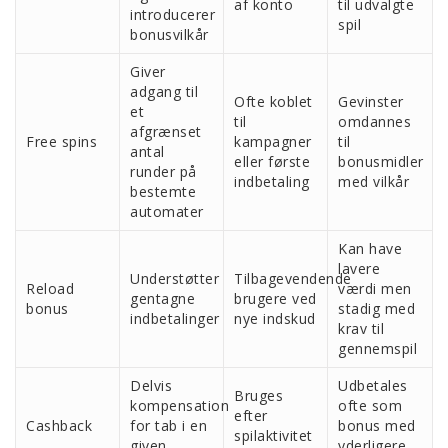
af konto
til udvalgte
introducerer
spil
bonusvilkår
Giver
adgang til
Ofte koblet
Gevinster
et
til
omdannes
afgrænset
Free spins
kampagner
til
antal
eller første
bonusmidler
runder på
indbetaling
med vilkår
bestemte
automater
Kan have
lavere
Understøtter
Tilbagevendende
Reload
værdi men
gentagne
brugere ved
bonus
stadig med
indbetalinger
nye indskud
krav til
gennemspil
Delvis
Udbetales
Bruges
kompensation
ofte som
efter
Cashback
for tab i en
bonus med
spilaktivitet
given
yderligere