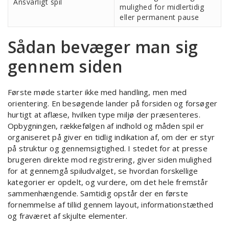
Ansvarligt spil
mulighed for midlertidig
eller permanent pause
Sådan bevæger man sig
gennem siden
Første møde starter ikke med handling, men med
orientering. En besøgende lander på forsiden og forsøger
hurtigt at aflæse, hvilken type miljø der præsenteres.
Opbygningen, rækkefølgen af indhold og måden spil er
organiseret på giver en tidlig indikation af, om der er styr
på struktur og gennemsigtighed. I stedet for at presse
brugeren direkte mod registrering, giver siden mulighed
for at gennemgå spiludvalget, se hvordan forskellige
kategorier er opdelt, og vurdere, om det hele fremstår
sammenhængende. Samtidig opstår der en første
fornemmelse af tillid gennem layout, informationstæthed
og fraværet af skjulte elementer.