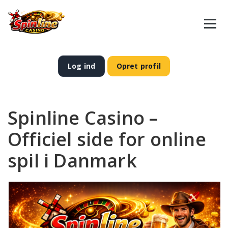
Videre
til
indhold
Log ind
Opret profil
Spinline Casino –
Officiel side for online
spil i Danmark