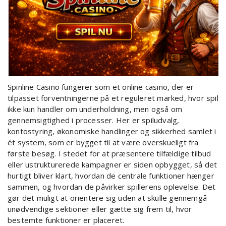
Spinline Casino fungerer som et online casino, der er
tilpasset forventningerne på et reguleret marked, hvor spil
ikke kun handler om underholdning, men også om
gennemsigtighed i processer. Her er spiludvalg,
kontostyring, økonomiske handlinger og sikkerhed samlet i
ét system, som er bygget til at være overskueligt fra
første besøg. I stedet for at præsentere tilfældige tilbud
eller ustrukturerede kampagner er siden opbygget, så det
hurtigt bliver klart, hvordan de centrale funktioner hænger
sammen, og hvordan de påvirker spillerens oplevelse. Det
gør det muligt at orientere sig uden at skulle gennemgå
unødvendige sektioner eller gætte sig frem til, hvor
bestemte funktioner er placeret.