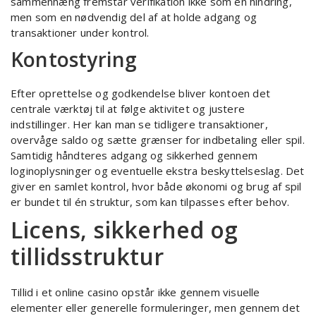
sammenhæng fremstår verifikation ikke som en hindring,
men som en nødvendig del af at holde adgang og
transaktioner under kontrol.
Kontostyring
Efter oprettelse og godkendelse bliver kontoen det
centrale værktøj til at følge aktivitet og justere
indstillinger. Her kan man se tidligere transaktioner,
overvåge saldo og sætte grænser for indbetaling eller spil.
Samtidig håndteres adgang og sikkerhed gennem
loginoplysninger og eventuelle ekstra beskyttelseslag. Det
giver en samlet kontrol, hvor både økonomi og brug af spil
er bundet til én struktur, som kan tilpasses efter behov.
Licens, sikkerhed og
tillidsstruktur
Tillid i et online casino opstår ikke gennem visuelle
elementer eller generelle formuleringer, men gennem det