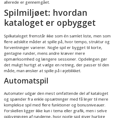
allerede er gennemgået.
Spilmiljøet: hvordan
kataloget er opbygget
Spilkataloget fremstår ikke som én samlet liste, men som
flere adskilte måder at spille på, hvor tempo, struktur og
forventninger varierer. Nogle spil er bygget til korte,
gentagne runder, mens andre kræver mere
opmærksomhed og længere sessioner. Opdelingen gør
det muligt hurtigt at vælge en retning, der passer til den
måde, man ønsker at spille på i øjeblikket.
Automatspil
Automater udgør den mest omfattende del af kataloget
og spænder fra enkle opsætninger med få linjer til mere
komplekse spil med flere funktioner og bonusniveauer.
Forskellen ligger ikke kun i tema eller grafik, men i selve
opbygningen af runderne, hvor nogle spil giver hurtige