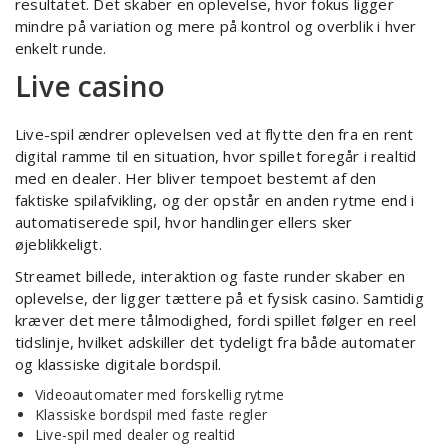
resultatet. Det skaber en oplevelse, hvor fokus ligger
mindre på variation og mere på kontrol og overblik i hver
enkelt runde.
Live casino
Live-spil ændrer oplevelsen ved at flytte den fra en rent
digital ramme til en situation, hvor spillet foregår i realtid
med en dealer. Her bliver tempoet bestemt af den
faktiske spilafvikling, og der opstår en anden rytme end i
automatiserede spil, hvor handlinger ellers sker
øjeblikkeligt.
Streamet billede, interaktion og faste runder skaber en
oplevelse, der ligger tættere på et fysisk casino. Samtidig
kræver det mere tålmodighed, fordi spillet følger en reel
tidslinje, hvilket adskiller det tydeligt fra både automater
og klassiske digitale bordspil.
Videoautomater med forskellig rytme
Klassiske bordspil med faste regler
Live-spil med dealer og realtid