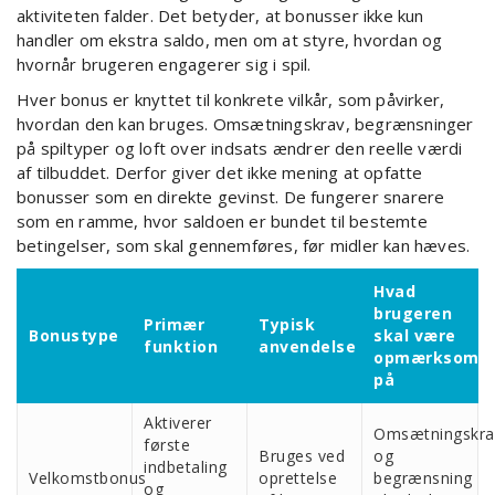
aktiviteten falder. Det betyder, at bonusser ikke kun
handler om ekstra saldo, men om at styre, hvordan og
hvornår brugeren engagerer sig i spil.
Hver bonus er knyttet til konkrete vilkår, som påvirker,
hvordan den kan bruges. Omsætningskrav, begrænsninger
på spiltyper og loft over indsats ændrer den reelle værdi
af tilbuddet. Derfor giver det ikke mening at opfatte
bonusser som en direkte gevinst. De fungerer snarere
som en ramme, hvor saldoen er bundet til bestemte
betingelser, som skal gennemføres, før midler kan hæves.
Hvad
brugeren
Primær
Typisk
Bonustype
skal være
funktion
anvendelse
opmærksom
på
Aktiverer
Omsætningskra
første
Bruges ved
og
indbetaling
Velkomstbonus
oprettelse
begrænsning
og