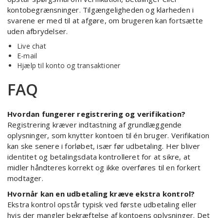
kontobegrænsninger. Tilgængeligheden og klarheden i
svarene er med til at afgøre, om brugeren kan fortsætte
uden afbrydelser.
Live chat
E-mail
Hjælp til konto og transaktioner
FAQ
Hvordan fungerer registrering og verifikation?
Registrering kræver indtastning af grundlæggende
oplysninger, som knytter kontoen til én bruger. Verifikation
kan ske senere i forløbet, især før udbetaling. Her bliver
identitet og betalingsdata kontrolleret for at sikre, at
midler håndteres korrekt og ikke overføres til en forkert
modtager.
Hvornår kan en udbetaling kræve ekstra kontrol?
Ekstra kontrol opstår typisk ved første udbetaling eller
hvis der mangler bekræftelse af kontoens oplysninger. Det