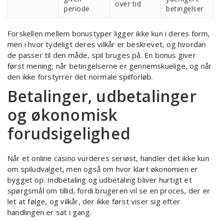
over tid
periode
betingelser
Forskellen mellem bonustyper ligger ikke kun i deres form,
men i hvor tydeligt deres vilkår er beskrevet, og hvordan
de passer til den måde, spil bruges på. En bonus giver
først mening, når betingelserne er gennemskuelige, og når
den ikke forstyrrer det normale spilforløb.
Betalinger, udbetalinger
og økonomisk
forudsigelighed
Når et online casino vurderes seriøst, handler det ikke kun
om spiludvalget, men også om hvor klart økonomien er
bygget op. Indbetaling og udbetaling bliver hurtigt et
spørgsmål om tillid, fordi brugeren vil se en proces, der er
let at følge, og vilkår, der ikke først viser sig efter
handlingen er sat i gang.