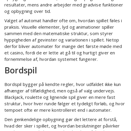
resultater, mens andre arbejder med gradvise funktioner
og opbygning over tid.
Valget af automat handler ofte om, hvordan spillet føles i
praksis. Visuelle elementer, lyd og animationer spiller
sammen med den matematiske struktur, som styrer
hyppigheden af gevinster og variationen i spillet. Netop
derfor bliver automater for mange det første møde med
et casino, fordi de er lette at gå til og hurtigt giver en
fornemmelse af, hvordan systemet fungerer.
Bordspil
Bordspil bygger på kendte regler, hvor udfaldet ikke kun
afhænger af tilfældighed, men også af valg undervejs.
Blackjack, roulette og lignende spil giver en mere fast
struktur, hvor hver runde følger et tydeligt forløb, og hvor
tempoet ofte er mere kontrolleret end i automater.
Den genkendelige opbygning gør det lettere at forstå,
hvad der sker i spillet, og hvordan beslutninger påvirker