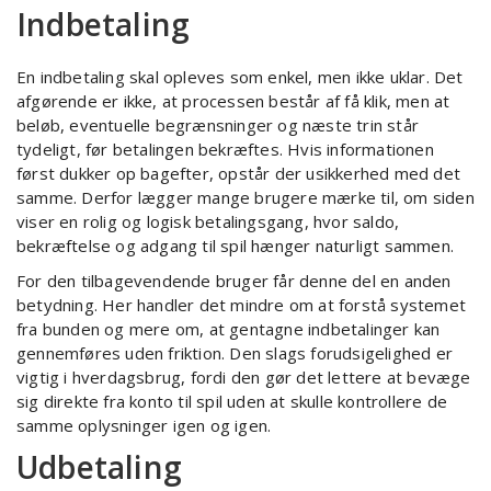
Indbetaling
En indbetaling skal opleves som enkel, men ikke uklar. Det
afgørende er ikke, at processen består af få klik, men at
beløb, eventuelle begrænsninger og næste trin står
tydeligt, før betalingen bekræftes. Hvis informationen
først dukker op bagefter, opstår der usikkerhed med det
samme. Derfor lægger mange brugere mærke til, om siden
viser en rolig og logisk betalingsgang, hvor saldo,
bekræftelse og adgang til spil hænger naturligt sammen.
For den tilbagevendende bruger får denne del en anden
betydning. Her handler det mindre om at forstå systemet
fra bunden og mere om, at gentagne indbetalinger kan
gennemføres uden friktion. Den slags forudsigelighed er
vigtig i hverdagsbrug, fordi den gør det lettere at bevæge
sig direkte fra konto til spil uden at skulle kontrollere de
samme oplysninger igen og igen.
Udbetaling