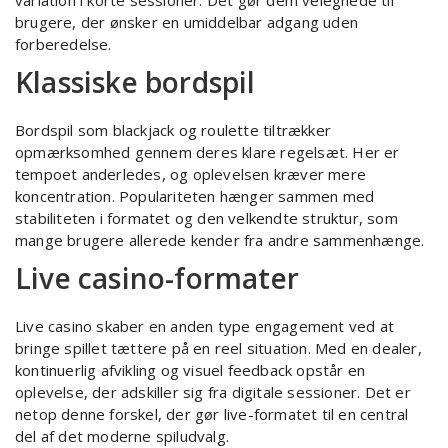
variation i korte sessioner. Det gør dem velegnede til
brugere, der ønsker en umiddelbar adgang uden
forberedelse.
Klassiske bordspil
Bordspil som blackjack og roulette tiltrækker
opmærksomhed gennem deres klare regelsæt. Her er
tempoet anderledes, og oplevelsen kræver mere
koncentration. Populariteten hænger sammen med
stabiliteten i formatet og den velkendte struktur, som
mange brugere allerede kender fra andre sammenhænge.
Live casino-formater
Live casino skaber en anden type engagement ved at
bringe spillet tættere på en reel situation. Med en dealer,
kontinuerlig afvikling og visuel feedback opstår en
oplevelse, der adskiller sig fra digitale sessioner. Det er
netop denne forskel, der gør live-formatet til en central
del af det moderne spiludvalg.