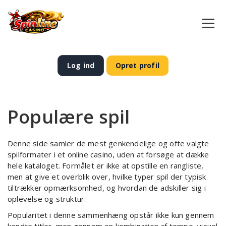
Videre
til
indhold
Log ind
Opret profil
Populære spil
Denne side samler de mest genkendelige og ofte valgte
spilformater i et online casino, uden at forsøge at dække
hele kataloget. Formålet er ikke at opstille en rangliste,
men at give et overblik over, hvilke typer spil der typisk
tiltrækker opmærksomhed, og hvordan de adskiller sig i
oplevelse og struktur.
Popularitet i denne sammenhæng opstår ikke kun gennem